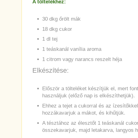
A töltelékhez:
30 dkg őrölt mák
18 dkg cukor
1 dl tej
1 teáskanál vanília aroma
1 citrom vagy narancs reszelt héja
Elkészítése:
Először a tölteléket készítjük el, mert fo
használjuk (előző nap is elkészíthetjük).
Ehhez a tejet a cukorral és az ízesítőkkel
hozzákavarjuk a mákot, és kihűtjük.
A tésztához az élesztőt 1 teáskanál cukorr
összekavarjuk, majd letakarva, langyos he