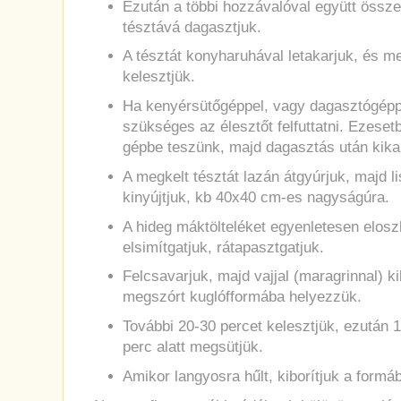
Ezután a többi hozzávalóval együtt össz
tésztává dagasztjuk.
A tésztát konyharuhával letakarjuk, és me
kelesztjük.
Ha kenyérsütőgéppel, vagy dagasztógépp
szükséges az élesztőt felfuttatni. Ezese
gépbe teszünk, majd dagasztás után kikap
A megkelt tésztát lazán átgyúrjuk, majd li
kinyújtjuk, kb 40x40 cm-es nagyságúra.
A hideg máktölteléket egyenletesen eloszl
elsimítgatjuk, rátapasztgatjuk.
Felcsavarjuk, majd vajjal (maragrinnal) 
megszórt kuglófformába helyezzük.
További 20-30 percet kelesztjük, ezután 
perc alatt megsütjük.
Amikor langyosra hűlt, kiborítjuk a formáb