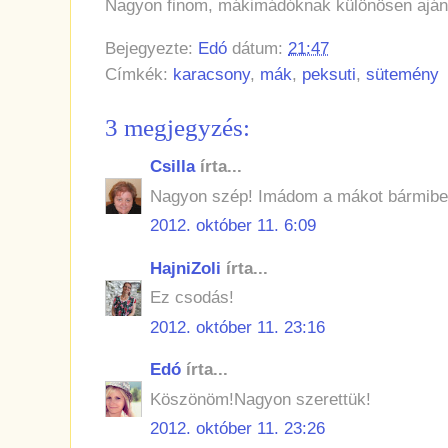
Nagyon finom, mákimádóknak különösen aján
Bejegyezte:
Edó
dátum:
21:47
Címkék:
karacsony
,
mák
,
peksuti
,
sütemény
3 megjegyzés:
Csilla
írta...
Nagyon szép! Imádom a mákot bármiben
2012. október 11. 6:09
HajniZoli
írta...
Ez csodás!
2012. október 11. 23:16
Edó
írta...
Köszönöm!Nagyon szerettük!
2012. október 11. 23:26