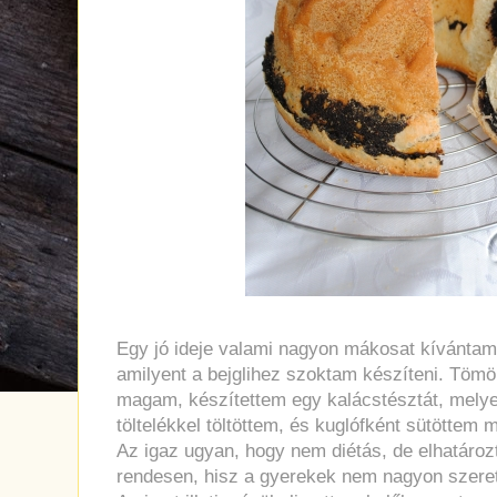
Egy jó ideje valami nagyon mákosat kívántam, 
amilyent a bejglihez szoktam készíteni. Tömö
magam, készítettem egy kalácstésztát, melye
töltelékkel töltöttem, és kuglófként sütöttem 
Az igaz ugyan, hogy nem diétás, de elhatáro
rendesen, hisz a gyerekek nem nagyon szere