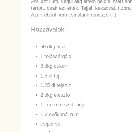
Ami azt illeti, végül alig ettem belőle, mert an
tartott, csak ezt ették. Tejjel, kakaóval, tízór
Azért ebből nem csinálunk rendszert :)
Hozzávalók:
50 dkg liszt
1 tojássárgája
8 dkg cukor
1,5 dl tej
1,25 dl tejszín
2 dkg élesztő
1 citrom reszelt héja
1-2 evőkanál rum
csipet só