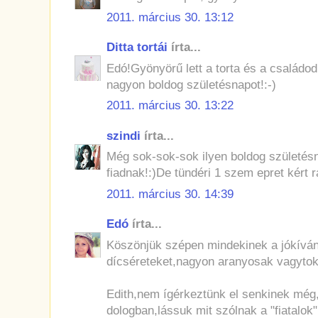
2011. március 30. 13:12
Ditta tortái
írta...
Edó!Gyönyörű lett a torta és a családod
nagyon boldog születésnapot!:-)
2011. március 30. 13:22
szindi
írta...
Még sok-sok-sok ilyen boldog születésn
fiadnak!:)De tündéri 1 szem epret kért r
2011. március 30. 14:39
Edó
írta...
Köszönjük szépen mindekinek a jókívá
dícséreteket,nagyon aranyosak vagytok
Edith,nem ígérkeztünk el senkinek még
dologban,lássuk mit szólnak a "fiatalok"