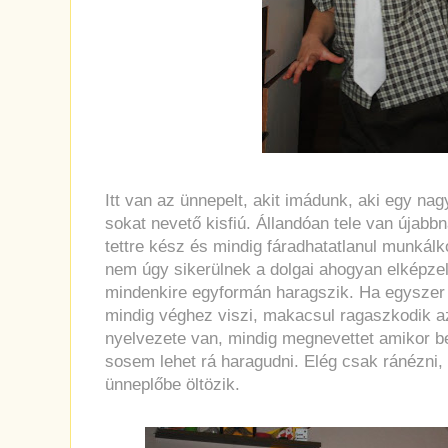
Itt van az ünnepelt, akit imádunk, aki egy nag
sokat nevető kisfiú. Állandóan tele van újabbn
tettre kész és mindig fáradhatatlanul munkál
nem úgy sikerülnek a dolgai ahogyan elképzel
mindenkire egyformán haragszik. Ha egyszer v
mindig véghez viszi, makacsul ragaszkodik a
nyelvezete van, mindig megnevettet amikor b
sosem lehet rá haragudni. Elég csak ránézni,
ünneplőbe öltözik.