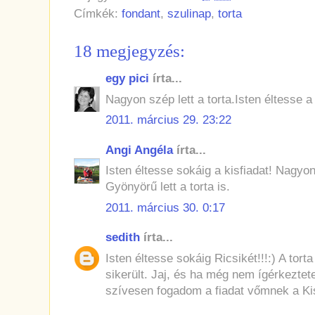
Címkék:
fondant
,
szulinap
,
torta
18 megjegyzés:
egy pici
írta...
Nagyon szép lett a torta.Isten éltesse a 
2011. március 29. 23:22
Angi Angéla
írta...
Isten éltesse sokáig a kisfiadat! Nagyo
Gyönyörű lett a torta is.
2011. március 30. 0:17
sedith
írta...
Isten éltesse sokáig Ricsikét!!!:) A tor
sikerült. Jaj, és ha még nem ígérkeztet
szívesen fogadom a fiadat vőmnek a Kis