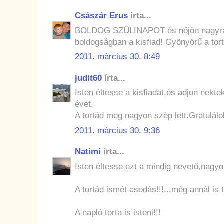
Császár Erus
írta...
BOLDOG SZÜLINAPOT és nőjön nagyra
boldogságban a kisfiad! Gyönyörű a tort
2011. március 30. 8:49
judit60
írta...
Isten éltesse a kisfiadat,és adjon nekt
évet.
A tortád meg nagyon szép lett.Gratulálo
2011. március 30. 9:36
Natimi
írta...
Isten éltesse ezt a mindig nevető,nagyo
A tortád ismét csodás!!!...még annál is
A napló torta is isteni!!!