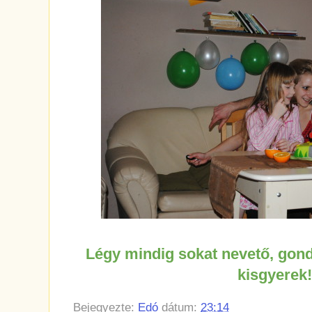
Légy mindig sokat nevető, gon
kisgyerek
Bejegyezte:
Edó
dátum:
23:14