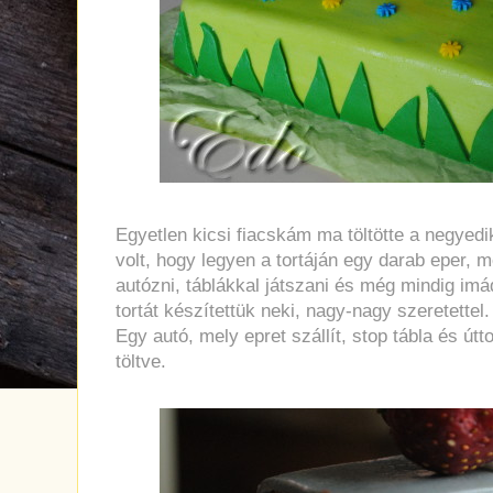
Egyetlen kicsi fiacskám ma töltötte a negyedi
volt, hogy legyen a tortáján egy darab eper, 
autózni, táblákkal játszani és még mindig imá
tortát készítettük neki, nagy-nagy szeretettel.
Egy autó, mely epret szállít, stop tábla és út
töltve.