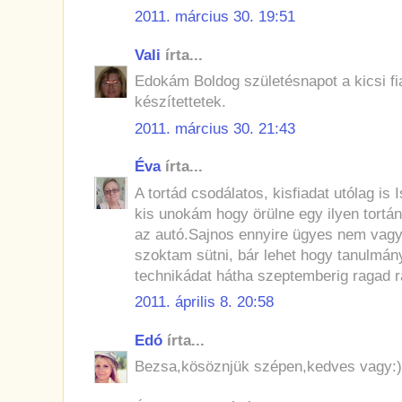
2011. március 30. 19:51
Vali
írta...
Edokám Boldog születésnapot a kicsi fi
készítettetek.
2011. március 30. 21:43
Éva
írta...
A tortád csodálatos, kisfiadat utólag is
kis unokám hogy örülne egy ilyen tortá
az autó.Sajnos ennyire ügyes nem vagy
szoktam sütni, bár lehet hogy tanulmá
technikádat hátha szeptemberig ragad 
2011. április 8. 20:58
Edó
írta...
Bezsa,kösöznjük szépen,kedves vagy:)