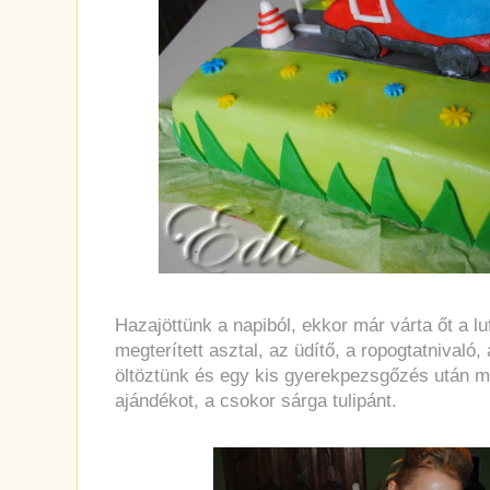
Hazajöttünk a napiból, ekkor már várta őt a luf
megterített asztal, az üdítő, a ropogtatnivaló
öltöztünk és egy kis gyerekpezsgőzés után me
ajándékot, a csokor sárga tulipánt.