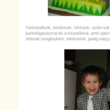
Fotózkodtunk, tortáztunk, lufiztunk, aztán so
parkológarázzsal és a kisautókkal, amit spéci
elfáradt szegénykém, lefektettük, pedig még j