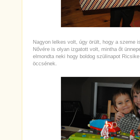
Nagyon lelkes volt, úgy örült, hogy a szeme is
Nővére is olyan izgatott volt, mintha őt ünnep
elmondta neki hogy boldog szülinapot Ricsike
öccsének.