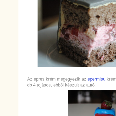
Az epres krém megegyezik az
epermisu
krémj
db 4 tojásos, ebből készült az autó.