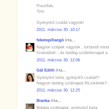
Puszillak,
Timi
Gyönyörű család vagytok!
2011. március 30. 10:17
feketepillangó
írta...
Nagyon szépek vagytok , tortástól minde
Gratulálok! ..és boldog születésnapot a 
2011. március 30. 12:06
Gál Edith
írta...
Gyönyörű torta, gyönyörű család!!!
Nagyon boldog szülinapot Ricsikének!! 
2011. március 30. 12:25
Bianka
írta...
Boldog szülinapot, gyönyörű torta